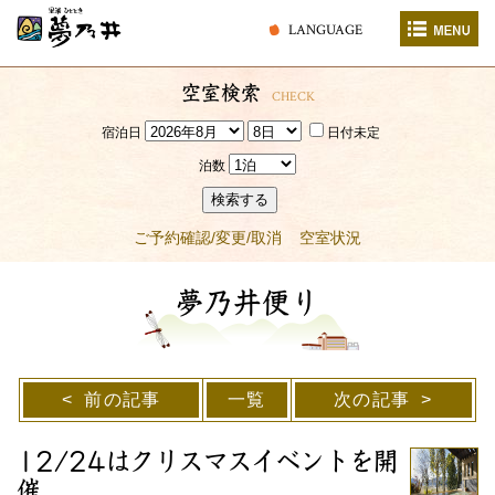
LANGUAGE
空室検索
CHECK
宿泊日
日付未定
泊数
検索する
ご予約確認/変更/取消
空室状況
夢乃井便り
前の記事
一覧
次の記事
12/24はクリスマスイベントを開
催