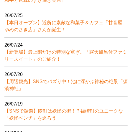
和牛と松茸のすき焼き会席」
26/07/25
【本日オープン】近所に素敵な和菓子＆カフェ「甘音屋
ゆめのさき店」さんが誕生！
26/07/24
【新登場】最上階だけの特別な寛ぎ。「露天風呂付ファミ
リースイート」のご紹介！
26/07/20
【周辺観光】SNSでバズり中！池に浮かぶ神秘の絶景「須
濱神社」
26/07/19
【SNSで話題】隣町は妖怪の街！？福崎町のユニークな
「妖怪ベンチ」を巡ろう