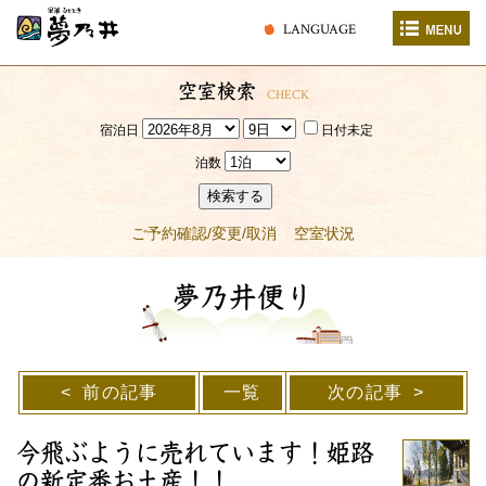
LANGUAGE
空室検索
CHECK
宿泊日
日付未定
泊数
検索する
ご予約確認/変更/取消
空室状況
夢乃井便り
前の記事
一覧
次の記事
今飛ぶように売れています！姫路
の新定番お土産！！