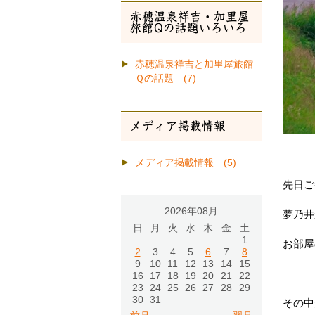
赤穂温泉祥吉・加里屋
旅館Qの話題いろいろ
赤穂温泉祥吉と加里屋旅館
Ｑの話題 (7)
メディア掲載情報
メディア掲載情報 (5)
先日ご
2026年08月
夢乃井
日
月
火
水
木
金
土
1
お部屋
2
3
4
5
6
7
8
9
10
11
12
13
14
15
16
17
18
19
20
21
22
23
24
25
26
27
28
29
30
31
その中