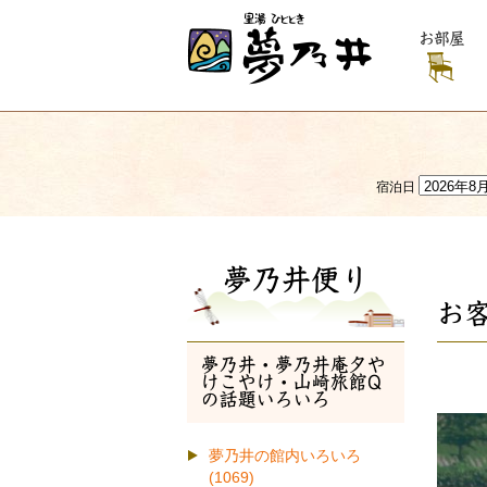
お部屋
宿泊日
夢乃井便り
お
夢乃井・夢乃井庵夕や
けこやけ・山崎旅館Q
の話題いろいろ
夢乃井の館内いろいろ
(1069)