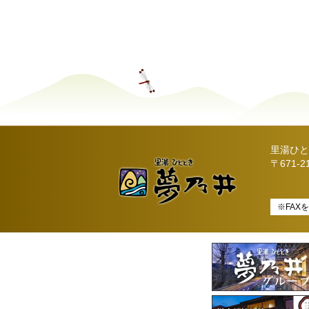
里湯ひと
〒671-
※FAX