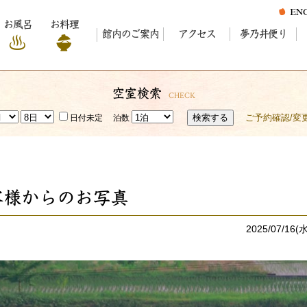
お風呂
お料理
館内のご案内
アクセス
夢乃井便り
空室検索
CHECK
検索する
ご予約確認/変
日付未定
泊数
客様からのお写真
2025/07/16(水