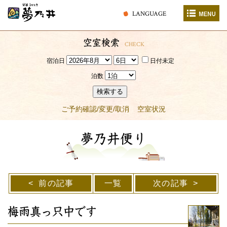
LANGUAGE
空室検索
CHECK
宿泊日
日付未定
泊数
検索する
ご予約確認/変更/取消
空室状況
夢乃井便り
前の記事
一覧
次の記事
梅雨真っ只中です