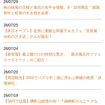
26/07/29
秋の味覚の王様と地元の名牛を堪能。9・10月限定「姫路
和牛と松茸のすき焼き会席」
26/07/25
【本日オープン】近所に素敵な和菓子＆カフェ「甘音屋
ゆめのさき店」さんが誕生！
26/07/24
【新登場】最上階だけの特別な寛ぎ。「露天風呂付ファミ
リースイート」のご紹介！
26/07/20
【周辺観光】SNSでバズり中！池に浮かぶ神秘の絶景「須
濱神社」
26/07/19
【SNSで話題】隣町は妖怪の街！？福崎町のユニークな