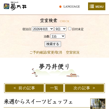
LANGUAGE
空室検索
CHECK
宿泊日
日付未定
泊数
検索する
ご予約確認/変更/取消
空室状況
夢乃井便り
前の記事
一覧
次の記事
来週からスイーツビュッフェ