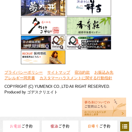
プライバシーポリシー
サイトマップ
宿泊約款
お振込み先
アレルギー同意書
カスタマーハラスメントに関する行動指針
COPYRIGHT (C) YUMENOI CO.,LTD All RIGHT RESERVED.
Produced by
ゴデスクリエイト
お電話
ご予約
宿泊
ご予約
日帰り
ご予約