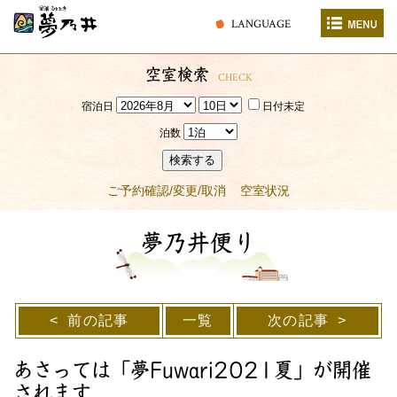
LANGUAGE
空室検索
CHECK
宿泊日
日付未定
泊数
検索する
ご予約確認/変更/取消
空室状況
夢乃井便り
前の記事
一覧
次の記事
あさっては「夢Fuwari2021夏」が開催
されます