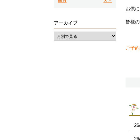
前月
翌月
お供に
皆様の
アーカイブ
ご予約
26
26