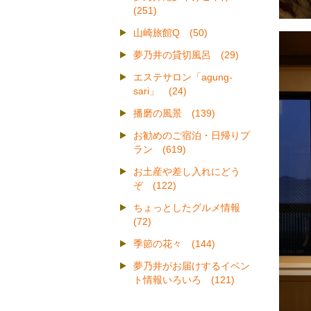
(251)
山崎旅館Q (50)
夢乃井の貸切風呂 (29)
エステサロン「agung-
sari」 (24)
播磨の風景 (139)
お勧めのご宿泊・日帰りプ
ラン (619)
お土産や差し入れにどう
ぞ (122)
ちょっとしたグルメ情報
(72)
季節の花々 (144)
夢乃井がお届けするイベン
ト情報いろいろ (121)