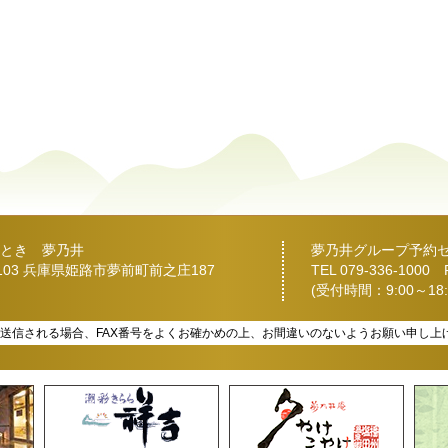
とき 夢乃井
夢乃井グループ予約
2103 兵庫県姫路市夢前町前之庄187
TEL
079-336-1000
FA
(受付時間：9:00～18:
を送信される場合、FAX番号をよくお確かめの上、お間違いのないようお願い申し上