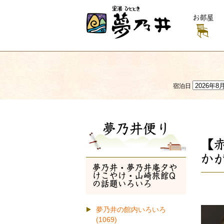
お部屋
宿泊日
夢乃井便り
【
か
夢乃井・夢乃井庵夕や
けこやけ・山崎旅館Q
の話題いろいろ
夢乃井の館内いろいろ
(1069)