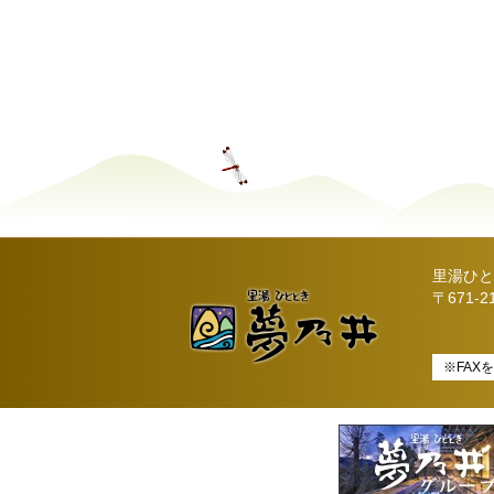
里湯ひと
〒671-
※FAX