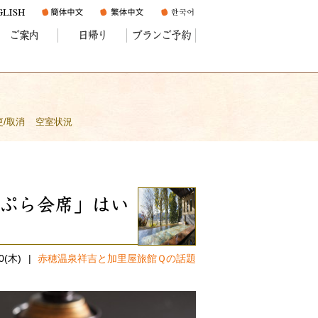
ご案内
日帰り
プランご予約
更/取消
空室状況
ぷら会席」はい
10(木)
赤穂温泉祥吉と加里屋旅館Ｑの話題