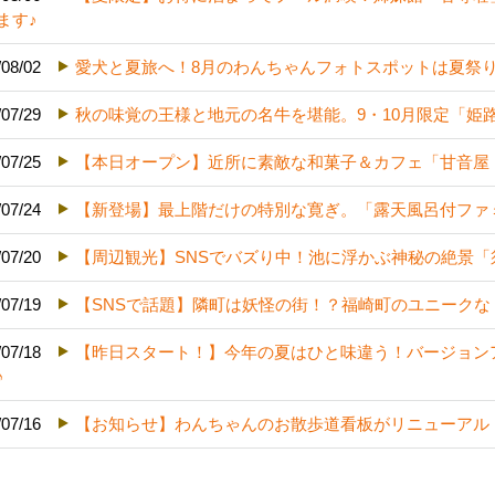
ます♪
/08/02
愛犬と夏旅へ！8月のわんちゃんフォトスポットは夏祭
/07/29
秋の味覚の王様と地元の名牛を堪能。9・10月限定「姫
/07/25
【本日オープン】近所に素敵な和菓子＆カフェ「甘音屋
/07/24
【新登場】最上階だけの特別な寛ぎ。「露天風呂付ファ
/07/20
【周辺観光】SNSでバズり中！池に浮かぶ神秘の絶景「
/07/19
【SNSで話題】隣町は妖怪の街！？福崎町のユニーク
/07/18
【昨日スタート！】今年の夏はひと味違う！バージョン
♪
/07/16
【お知らせ】わんちゃんのお散歩道看板がリニューアル