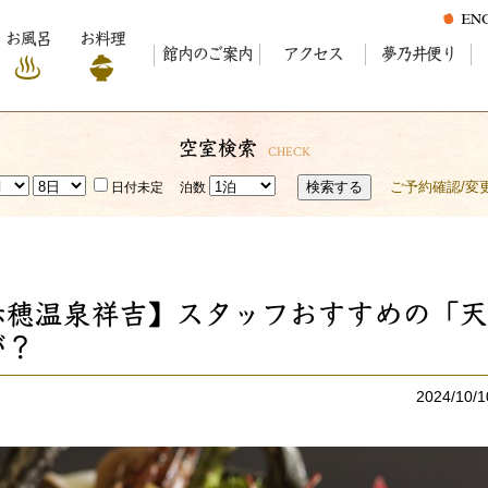
お風呂
お料理
館内のご案内
アクセス
夢乃井便り
空室検索
CHECK
検索する
ご予約確認/変
日付未定
泊数
赤穂温泉祥吉】スタッフおすすめの「天
が？
2024/10/