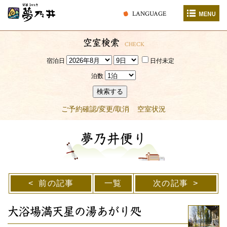
LANGUAGE
空室検索
CHECK
宿泊日
日付未定
泊数
検索する
ご予約確認/変更/取消
空室状況
夢乃井便り
前の記事
一覧
次の記事
大浴場満天星の湯あがり処