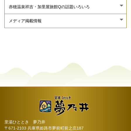
里湯ひととき 夢乃井
〒671-2103 兵庫県姫路市夢前町前之庄187