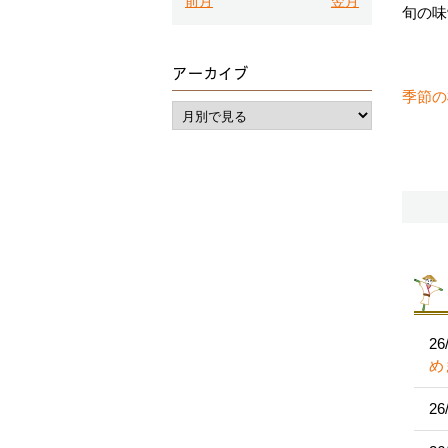
前月
翌月
旬の味
アーカイブ
季節の
26
め
26