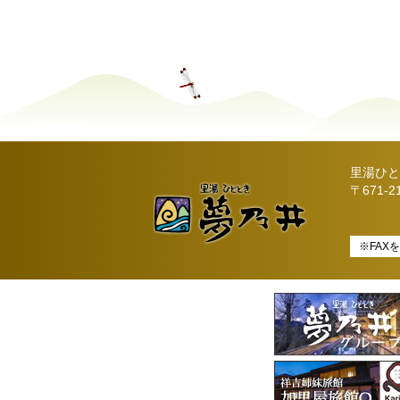
里湯ひと
〒671-
※FAX