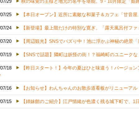
/07/29
秋の味覚の王様と地元の名牛を堪能。9・10月限定「姫
/07/25
【本日オープン】近所に素敵な和菓子＆カフェ「甘音屋
/07/24
【新登場】最上階だけの特別な寛ぎ。「露天風呂付ファ
/07/20
【周辺観光】SNSでバズり中！池に浮かぶ神秘の絶景「
/07/19
【SNSで話題】隣町は妖怪の街！？福崎町のユニーク
/07/18
【昨日スタート！】今年の夏はひと味違う！バージョン
♪
/07/16
【お知らせ】わんちゃんのお散歩道看板がリニューアル
/07/15
【姉妹館のご紹介】江戸情緒が色濃く残る城下町で、1