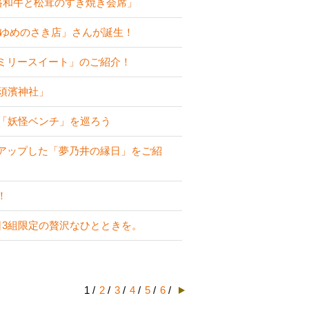
路和牛と松茸のすき焼き会席」
 ゆめのさき店」さんが誕生！
ミリースイート」のご紹介！
須濱神社」
な「妖怪ベンチ」を巡ろう
アップした「夢乃井の縁日」をご紹
！
日3組限定の贅沢なひとときを。
1 /
2
/
3
/
4
/
5
/
6
/