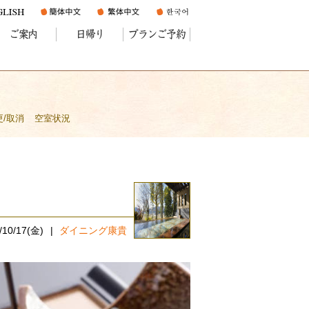
ご案内
日帰り
プランご予約
更/取消
空室状況
/10/17(金)
ダイニング康貴