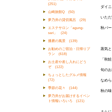
(251)
ダイニ
山崎旅館Q (50)
いただ
夢乃井の貸切風呂 (29)
秋バー
エステサロン「agung-
sari」 (24)
播磨の風景 (139)
蒸気と
お勧めのご宿泊・日帰りプ
ラン (618)
「秋鮭
お土産や差し入れにどう
ぞ (122)
旬のお
ちょっとしたグルメ情報
(72)
なめら
季節の花々 (144)
秋の味
夢乃井がお届けするイベン
ト情報いろいろ (121)
さらに