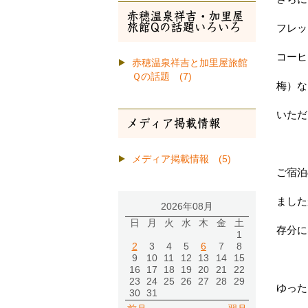
赤穂温泉祥吉・加里屋
旅館Qの話題いろいろ
フレッ
コーヒ
赤穂温泉祥吉と加里屋旅館
Ｑの話題 (7)
梅）な
いただ
メディア掲載情報
メディア掲載情報 (5)
ご宿泊
ました
2026年08月
日
月
火
水
木
金
土
存分に
1
2
3
4
5
6
7
8
9
10
11
12
13
14
15
16
17
18
19
20
21
22
23
24
25
26
27
28
29
ゆった
30
31