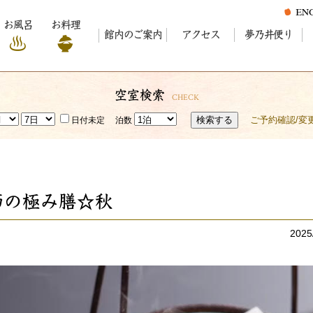
お風呂
お料理
館内のご案内
アクセス
夢乃井便り
空室検索
CHECK
検索する
ご予約確認/変
日付未定
泊数
節の極み膳☆秋
2025