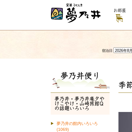
お部屋
宿泊日
夢乃井便り
季
夢乃井・夢乃井庵夕や
けこやけ・山崎旅館Q
の話題いろいろ
夢乃井の館内いろいろ
(1069)