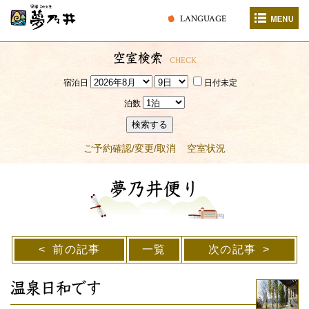
LANGUAGE
空室検索
CHECK
宿泊日
日付未定
泊数
検索する
ご予約確認/変更/取消
空室状況
夢乃井便り
前の記事
一覧
次の記事
温泉日和です