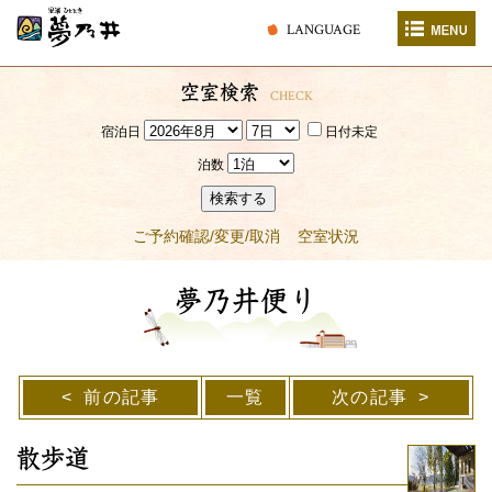
LANGUAGE
空室検索
CHECK
宿泊日
日付未定
泊数
検索する
ご予約確認/変更/取消
空室状況
夢乃井便り
前の記事
一覧
次の記事
散歩道