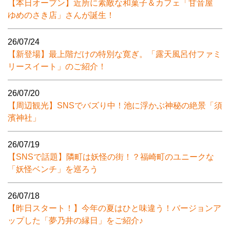
【本日オープン】近所に素敵な和菓子＆カフェ「甘音屋
ゆめのさき店」さんが誕生！
26/07/24
【新登場】最上階だけの特別な寛ぎ。「露天風呂付ファミ
リースイート」のご紹介！
26/07/20
【周辺観光】SNSでバズり中！池に浮かぶ神秘の絶景「須
濱神社」
26/07/19
【SNSで話題】隣町は妖怪の街！？福崎町のユニークな
「妖怪ベンチ」を巡ろう
26/07/18
【昨日スタート！】今年の夏はひと味違う！バージョンア
ップした「夢乃井の縁日」をご紹介♪