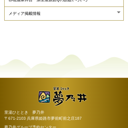
里湯ひととき 夢乃井
〒671-2103 兵庫県姫路市夢前町前之庄187
夢乃井グループ予約センター