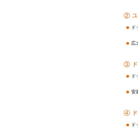
② 
ド
広
③ 
ド
安
④ 
ド