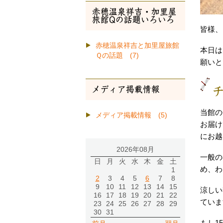
赤穂温泉祥吉・加里屋
旅館Qの話題いろいろ
皆様、
赤穂温泉祥吉と加里屋旅館
本日は
Ｑの話題 (7)
願いと
メディア掲載情報
当館の
メディア掲載情報 (5)
お届け
にお越
2026年08月
一般の
日
月
火
水
木
金
土
め、わ
1
2
3
4
5
6
7
8
9
10
11
12
13
14
15
涼しい
16
17
18
19
20
21
22
ていま
23
24
25
26
27
28
29
30
31
もし1