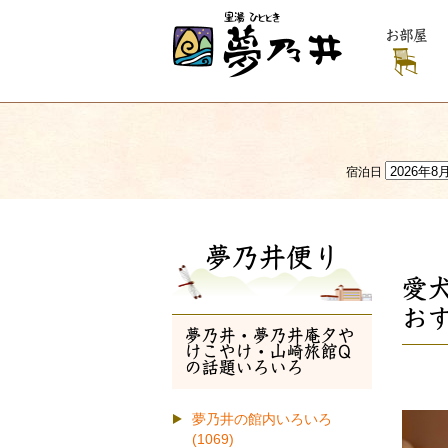
お部屋
宿泊日
夢乃井便り
愛
お
夢乃井・夢乃井庵夕や
けこやけ・山崎旅館Q
の話題いろいろ
夢乃井の館内いろいろ
(1069)