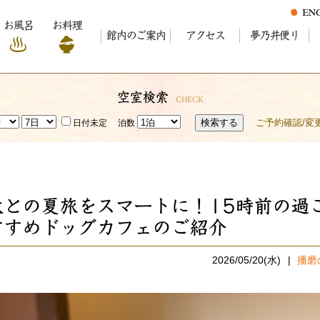
お風呂
お料理
館内のご案内
アクセス
夢乃井便り
空室検索
CHECK
検索する
ご予約確認/変
日付未定
泊数
犬との夏旅をスマートに！15時前の過
すすめドッグカフェのご紹介
2026/05/20(水)
播磨