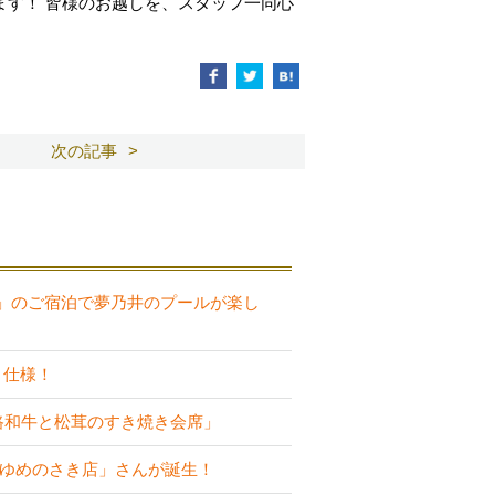
ます！ 皆様のお越しを、スタッフ一同心
次の記事
」のご宿泊で夢乃井のプールが楽し
り仕様！
路和牛と松茸のすき焼き会席」
 ゆめのさき店」さんが誕生！