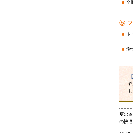
全
⑤ 
ド
愛
義
お
夏の旅
の快適