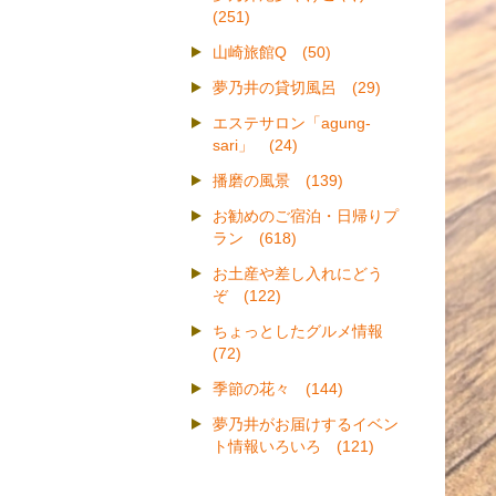
(251)
山崎旅館Q (50)
夢乃井の貸切風呂 (29)
エステサロン「agung-
sari」 (24)
播磨の風景 (139)
お勧めのご宿泊・日帰りプ
ラン (618)
お土産や差し入れにどう
ぞ (122)
ちょっとしたグルメ情報
(72)
季節の花々 (144)
夢乃井がお届けするイベン
ト情報いろいろ (121)