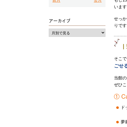
前月
翌月
います
せっか
アーカイブ
りです
そこで
ごせ
当館の
ぜひこ
① C
ド
夢