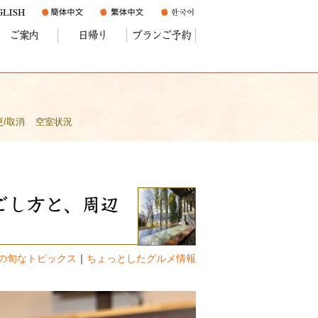
ご案内
日帰り
プランご予約
更/取消
空室状況
ごし方と、周辺
の旬なトピックス
｜
ちょっとしたグルメ情報