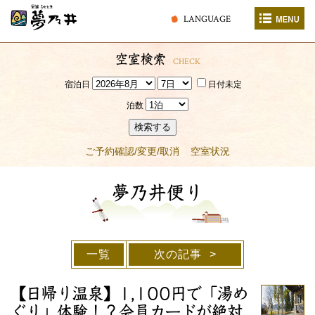
LANGUAGE
空室検索
CHECK
宿泊日
日付未定
泊数
検索する
ご予約確認/変更/取消
空室状況
夢乃井便り
一覧
次の記事
【日帰り温泉】1,100円で「湯め
ぐり」体験！？会員カードが絶対