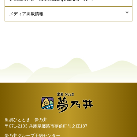
里湯ひととき 夢乃井
〒671-2103 兵庫県姫路市夢前町前之庄187
夢乃井グループ予約センター