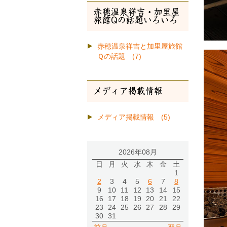
赤穂温泉祥吉・加里屋
旅館Qの話題いろいろ
赤穂温泉祥吉と加里屋旅館
Ｑの話題 (7)
メディア掲載情報
メディア掲載情報 (5)
2026年08月
日
月
火
水
木
金
土
1
2
3
4
5
6
7
8
9
10
11
12
13
14
15
16
17
18
19
20
21
22
23
24
25
26
27
28
29
30
31