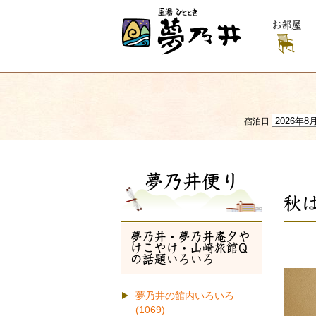
お部屋
宿泊日
夢乃井便り
秋
夢乃井・夢乃井庵夕や
けこやけ・山崎旅館Q
の話題いろいろ
夢乃井の館内いろいろ
(1069)