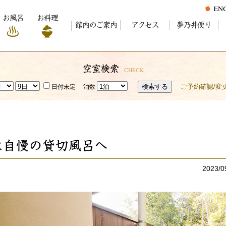
お風呂
お料理
館内のご案内
アクセス
夢乃井便り
空室検索
CHECK
検索する
ご予約確認/変
日付未定
泊数
は自慢の貸切風呂へ
2023/0