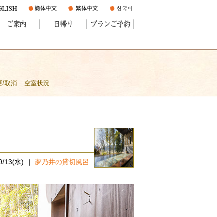
ご案内
日帰り
プランご予約
更/取消
空室状況
9/13(水)
夢乃井の貸切風呂