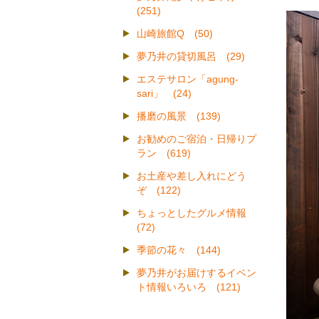
(251)
山崎旅館Q (50)
夢乃井の貸切風呂 (29)
エステサロン「agung-
sari」 (24)
播磨の風景 (139)
お勧めのご宿泊・日帰りプ
ラン (619)
お土産や差し入れにどう
ぞ (122)
ちょっとしたグルメ情報
(72)
季節の花々 (144)
夢乃井がお届けするイベン
ト情報いろいろ (121)