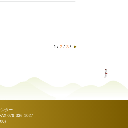
1 /
2
/
3
/
センター
X 079-336-1027
00)