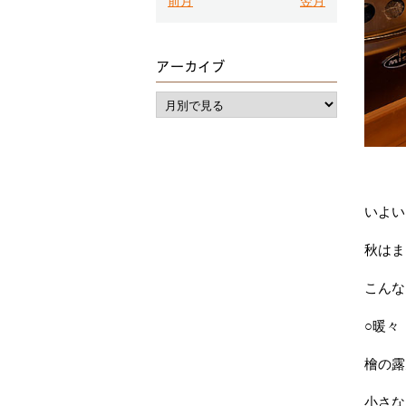
前月
翌月
アーカイブ
いよい
秋はま
こんな
○暖々
檜の露
小さな