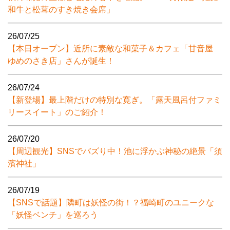
和牛と松茸のすき焼き会席」
26/07/25
【本日オープン】近所に素敵な和菓子＆カフェ「甘音屋
ゆめのさき店」さんが誕生！
26/07/24
【新登場】最上階だけの特別な寛ぎ。「露天風呂付ファミ
リースイート」のご紹介！
26/07/20
【周辺観光】SNSでバズり中！池に浮かぶ神秘の絶景「須
濱神社」
26/07/19
【SNSで話題】隣町は妖怪の街！？福崎町のユニークな
「妖怪ベンチ」を巡ろう