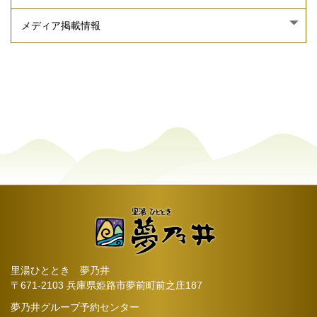
里湯ひととき 夢乃井
〒671-2103 兵庫県姫路市夢前町前之庄187
夢乃井グループ予約センター