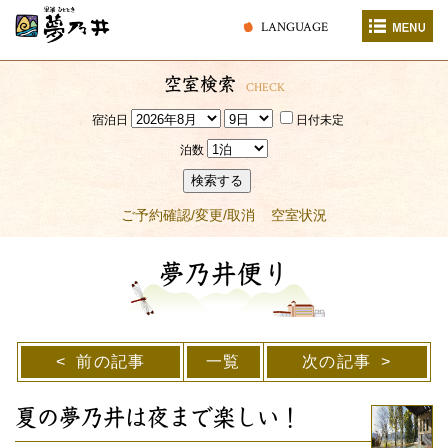
LANGUAGE
空室検索
CHECK
宿泊日
日付未定
泊数
検索する
ご予約確認/変更/取消
空室状況
夢乃井便り
前の記事
一覧
次の記事
夏の夢乃井は夜まで楽しい！