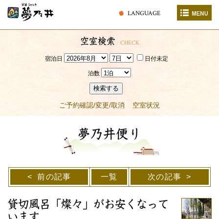
LANGUAGE
空室検索
CHECK
宿泊日
日付未定
泊数
検索する
ご予約確認/変更/取消
空室状況
夢乃井便り
前の記事
一覧
次の記事
貸切風呂「燦々」がお安くなって
います