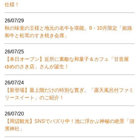
仕様！
26/07/29
秋の味覚の王様と地元の名牛を堪能。9・10月限定「姫路
和牛と松茸のすき焼き会席」
26/07/25
【本日オープン】近所に素敵な和菓子＆カフェ「甘音屋
ゆめのさき店」さんが誕生！
26/07/24
【新登場】最上階だけの特別な寛ぎ。「露天風呂付ファミ
リースイート」のご紹介！
26/07/20
【周辺観光】SNSでバズり中！池に浮かぶ神秘の絶景「須
濱神社」