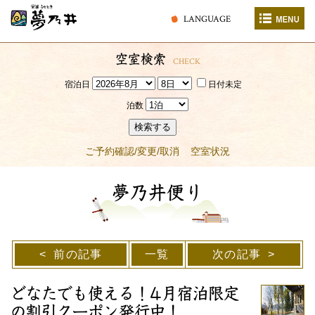
LANGUAGE
空室検索
CHECK
宿泊日
日付未定
泊数
検索する
ご予約確認/変更/取消
空室状況
夢乃井便り
前の記事
一覧
次の記事
どなたでも使える！4月宿泊限定
の割引クーポン発行中！